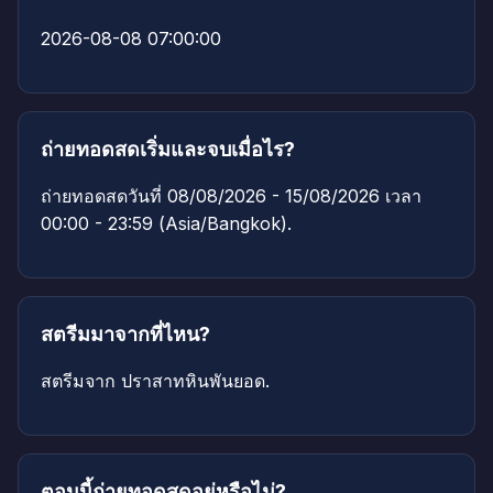
2026-08-08 07:00:00
ถ่ายทอดสดเริ่มและจบเมื่อไร?
ถ่ายทอดสดวันที่ 08/08/2026 - 15/08/2026 เวลา
00:00 - 23:59 (Asia/Bangkok).
สตรีมมาจากที่ไหน?
สตรีมจาก ปราสาทหินพันยอด.
ตอนนี้ถ่ายทอดสดอยู่หรือไม่?