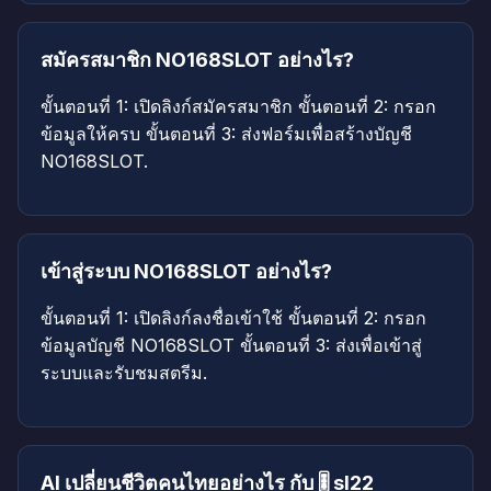
สมัครสมาชิก NO168SLOT อย่างไร?
ขั้นตอนที่ 1: เปิดลิงก์สมัครสมาชิก ขั้นตอนที่ 2: กรอก
ข้อมูลให้ครบ ขั้นตอนที่ 3: ส่งฟอร์มเพื่อสร้างบัญชี
NO168SLOT.
เข้าสู่ระบบ NO168SLOT อย่างไร?
ขั้นตอนที่ 1: เปิดลิงก์ลงชื่อเข้าใช้ ขั้นตอนที่ 2: กรอก
ข้อมูลบัญชี NO168SLOT ขั้นตอนที่ 3: ส่งเพื่อเข้าสู่
ระบบและรับชมสตรีม.
AI เปลี่ยนชีวิตคนไทยอย่างไร กับ 🎚️ sl22