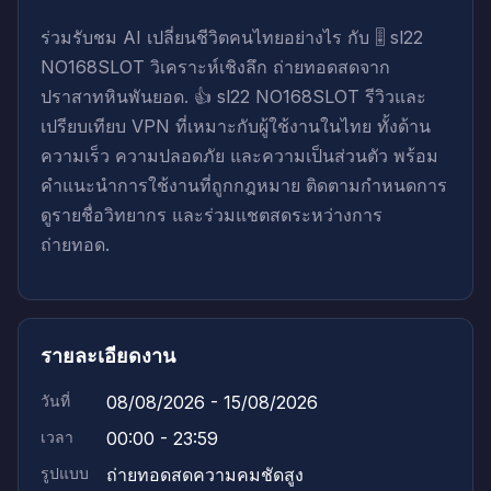
ร่วมรับชม AI เปลี่ยนชีวิตคนไทยอย่างไร กับ 🎚️ sl22
NO168SLOT วิเคราะห์เชิงลึก ถ่ายทอดสดจาก
ปราสาทหินพันยอด. 👍 sl22 NO168SLOT รีวิวและ
เปรียบเทียบ VPN ที่เหมาะกับผู้ใช้งานในไทย ทั้งด้าน
ความเร็ว ความปลอดภัย และความเป็นส่วนตัว พร้อม
คำแนะนำการใช้งานที่ถูกกฎหมาย ติดตามกำหนดการ
ดูรายชื่อวิทยากร และร่วมแชตสดระหว่างการ
ถ่ายทอด.
รายละเอียดงาน
วันที่
08/08/2026 - 15/08/2026
เวลา
00:00 - 23:59
รูปแบบ
ถ่ายทอดสดความคมชัดสูง