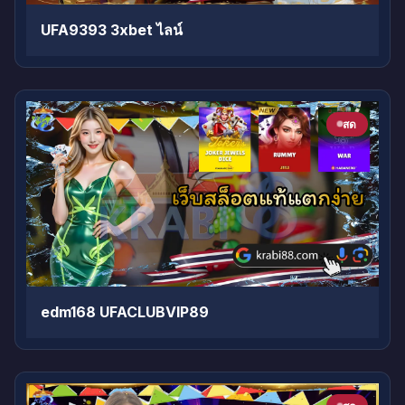
UFA9393 3xbet ไลน์
สด
edm168 UFACLUBVIP89