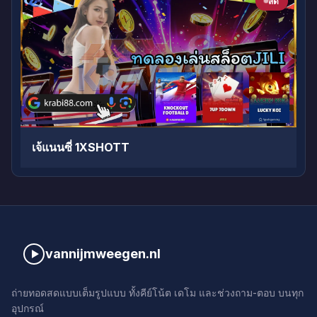
สด
เจ้แนนซี่ 1XSHOTT
vannijmweegen.nl
ถ่ายทอดสดแบบเต็มรูปแบบ ทั้งคีย์โน้ต เดโม และช่วงถาม-ตอบ บนทุก
อุปกรณ์