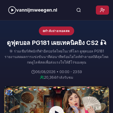
vannijmweegen.nl
กำลังถ่ายทอดสด
ดูฟุตบอล PG181 เผยเทคนิคยิง CS2 🎣
🎯 ร่วมเชียร์ทัพนักกีฬาอีสปอร์ตไทยในเวทีโลก ดูฟุตบอล PG181
รายงานสดผลการแข่งขันนาทีต่อนาทีพร้อมไฮไลท์ทำลายสถิติสุดโหด
กดดูไลฟ์สดเพื่อส่งแรงใจให้ฮีโร่ของคุณ
06/08/2026 • 00:00 - 23:59
20,364
กำลังรับชม