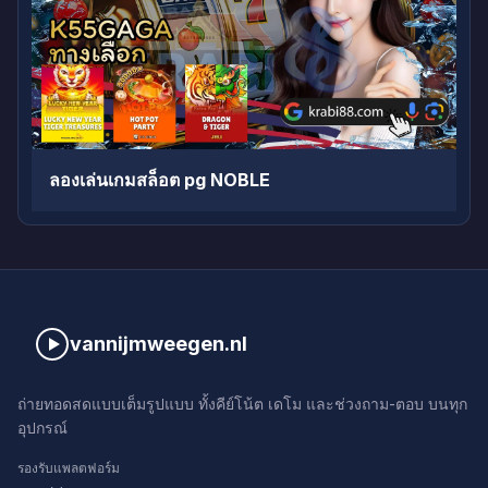
ลองเล่นเกมสล็อต pg NOBLE
vannijmweegen.nl
ถ่ายทอดสดแบบเต็มรูปแบบ ทั้งคีย์โน้ต เดโม และช่วงถาม-ตอบ บนทุก
อุปกรณ์
รองรับแพลตฟอร์ม