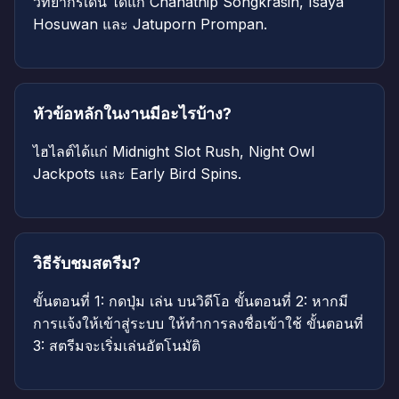
วิทยากรเด่น ได้แก่ Chanathip Songkrasin, Isaya
Hosuwan และ Jatuporn Prompan.
หัวข้อหลักในงานมีอะไรบ้าง?
ไฮไลต์ได้แก่ Midnight Slot Rush, Night Owl
Jackpots และ Early Bird Spins.
วิธีรับชมสตรีม?
ขั้นตอนที่ 1: กดปุ่ม เล่น บนวิดีโอ ขั้นตอนที่ 2: หากมี
การแจ้งให้เข้าสู่ระบบ ให้ทำการลงชื่อเข้าใช้ ขั้นตอนที่
3: สตรีมจะเริ่มเล่นอัตโนมัติ