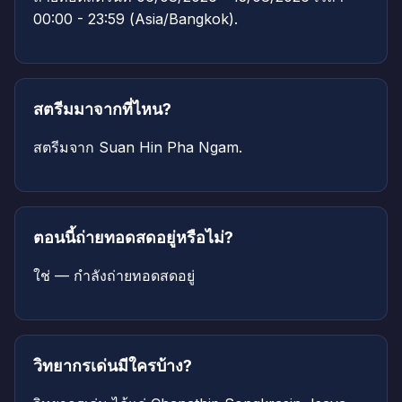
00:00 - 23:59 (Asia/Bangkok).
สตรีมมาจากที่ไหน?
สตรีมจาก Suan Hin Pha Ngam.
ตอนนี้ถ่ายทอดสดอยู่หรือไม่?
ใช่ — กำลังถ่ายทอดสดอยู่
วิทยากรเด่นมีใครบ้าง?