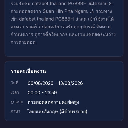
ร่วมรับชม dafabet thailand PG888H สมัครง่าย 🫷
ถ่ายทอดสดจาก Suan Hin Pha Ngam. 🏏 รวมทาง
เข้า dafabet thailand PG888H ล่าสุด เข้าใช้งานได้
สะดวก รวดเร็ว ปลอดภัย รองรับทุกอุปกรณ์ ติดตาม
กำหนดการ ดูรายชื่อวิทยากร และร่วมแชตสดระหว่าง
การถ่ายทอด.
รายละเอียดงาน
วันที่
06/08/2026 - 13/08/2026
เวลา
00:00 - 23:59
รูปแบบ
ถ่ายทอดสดความคมชัดสูง
ภาษา
ไทยและอังกฤษ (มีคำบรรยาย)