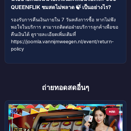
QUEENFLIK ชมสดไม่พลาด 🍃 เป็นอย่างไร?
รองรับการคืนเงินภายใน 7 วันหลังการซื้อ หากไม่พึง
พอใจในบริการ สามารถติดต่อฝ่ายบริการลูกค้าเพื่อขอ
คืนเงินได้ ดูรายละเอียดเพิ่มเติมที่
https://joomla.vannijmweegen.nl/event/return-
policy
ถ่ายทอดสดอื่นๆ
สด