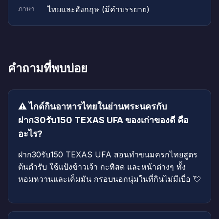
ภาษา
ไทยและอังกฤษ (มีคำบรรยาย)
คำถามที่พบบ่อย
⚠️ ไกด์กินอาหารไทยในย่านพระนครกับ
ฝาก30รับ150 TEXAS UFA ของเก่าของดี คือ
อะไร?
ฝาก30รับ150 TEXAS UFA สอนทำขนมครกไทยสูตร
ต้นตำรับ ใช้แป้งข้าวเจ้า กะทิสด และหน้าต่างๆ ทั้ง
หอมหวานและเค็มมัน กรอบนอกนุ่มในที่กินไม่มีเบื่อ 💘