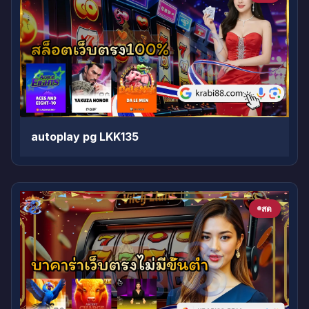
autoplay pg LKK135
สด