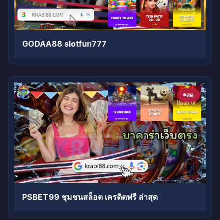
GODAA88 slotfun777
สด
PSBET99 ชุมชนสล็อต เครดิตฟรี ล่าสุด