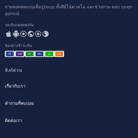
ถ่ายทอดสดแบบเต็มรูปแบบ ทั้งคีย์โน้ต เดโม และช่วงถาม-ตอบ บนทุก
อุปกรณ์
รองรับแพลตฟอร์ม
ช่องทางชำระเงิน
PP
SCB
KB
BBL
LINE
TRUE
ลิงก์ด่วน
เกี่ยวกับเรา
คำถามที่พบบ่อย
ติดต่อเรา