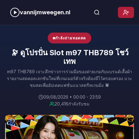
vannijmweegen.nl
กำลังถ่ายทอดสด
🔭 ดูโปรปั่น Slot m97 THB789 โชว์
เทพ
m97 THB789 เจาะลึกข่าวการร่วมมือของค่ายเกมกับแบรนด์เสื้อผ้า
รายงานสดคอลเลกชันใหม่ที่เกมเมอร์ตัวจริงต้องมีไว้ครอบครอง แวะ
ชมสดเพื่ออัปเดตแฟชั่นแนวสตรีทเกมมิ่ง 🕷️
09/08/2026 • 00:00 - 23:59
20,416
กำลังรับชม