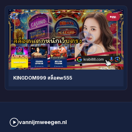
สด
KINGDOM999 สล็อตw555
vannijmweegen.nl