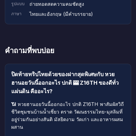
รูปแบบ
ถ่ายทอดสดความคมชัดสูง
ภาษา
ไทยและอังกฤษ (มีคำบรรยาย)
คำถามที่พบบ่อย
ปิดท้ายทริปไทยด้วยของฝากสุดพิเศษกับ หวย
ฮานอยวันนี้ออกอะไร ปกติ 🎰 Z16TH ของดีทั่ว
แผ่นดิน คืออะไร?
📶 หวยฮานอยวันนี้ออกอะไร ปกติ Z16TH พาสัมผัสวิถี
ชีวิตชุมชนบ้านน้ำเชี่ยว ตราด วัฒนธรรมไทย-มุสลิมที่
อยู่ร่วมกันอย่างสันติ มัสยิดงาม วัดเก่า และอาหารผสม
ผสาน