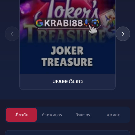
UFA99 เว็บตรง
เกี่ยวกับ
กำหนดการ
วิทยากร
แชตสด