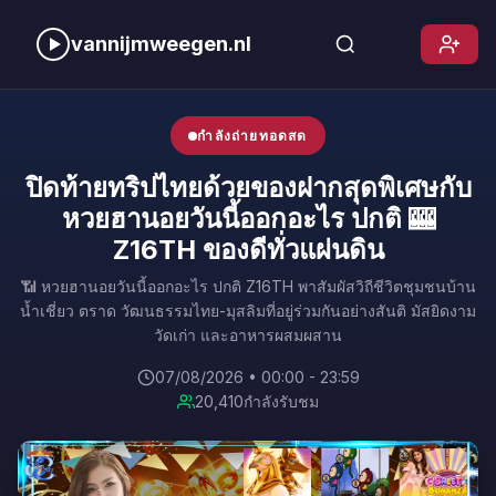
vannijmweegen.nl
กำลังถ่ายทอดสด
ปิดท้ายทริปไทยด้วยของฝากสุดพิเศษกับ
หวยฮานอยวันนี้ออกอะไร ปกติ 🎰
Z16TH ของดีทั่วแผ่นดิน
📶 หวยฮานอยวันนี้ออกอะไร ปกติ Z16TH พาสัมผัสวิถีชีวิตชุมชนบ้าน
น้ำเชี่ยว ตราด วัฒนธรรมไทย-มุสลิมที่อยู่ร่วมกันอย่างสันติ มัสยิดงาม
วัดเก่า และอาหารผสมผสาน
07/08/2026 • 00:00 - 23:59
20,410
กำลังรับชม